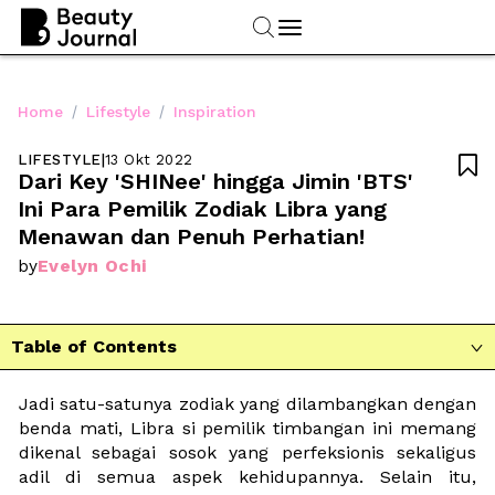
/
/
Home
Lifestyle
Inspiration
LIFESTYLE
|
13 Okt 2022

Dari Key 'SHINee' hingga Jimin 'BTS' 
Ini Para Pemilik Zodiak Libra yang 
Menawan dan Penuh Perhatian! 
Evelyn Ochi
by
Table of Contents

Jadi satu-satunya zodiak yang dilambangkan dengan 
benda mati, Libra si pemilik timbangan ini memang 
dikenal sebagai sosok yang perfeksionis sekaligus 
adil di semua aspek kehidupannya. Selain itu, 