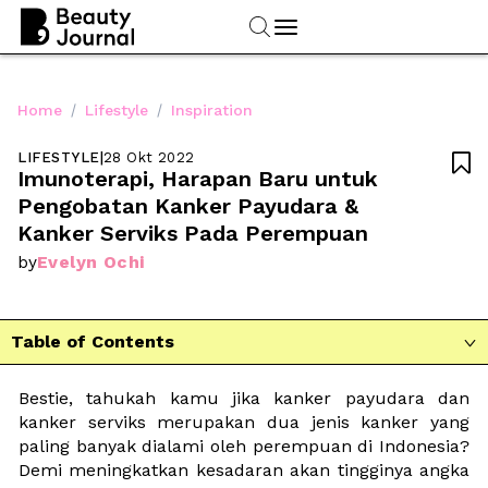
/
/
Home
Lifestyle
Inspiration
LIFESTYLE
|
28 Okt 2022

Imunoterapi, Harapan Baru untuk 
Pengobatan Kanker Payudara & 
Kanker Serviks Pada Perempuan
Evelyn Ochi
by
Table of Contents

Bestie, tahukah kamu jika kanker payudara dan 
kanker serviks merupakan dua jenis kanker yang 
paling banyak dialami oleh perempuan di Indonesia? 
Demi meningkatkan kesadaran akan tingginya angka 