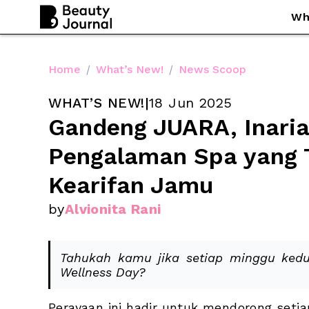
Wh
Home
/
What’s New!
/
News Scoop
WHAT’S NEW!
|
18 Jun 2025
Gandeng JUARA, Inaria
Pengalaman Spa yang Te
Kearifan Jamu
by
Alvionita Rani
Tahukah kamu jika setiap minggu kedua
Wellness Day?
Perayaan ini hadir untuk mendorong setiap