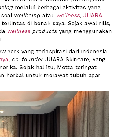
being
 melalui berbagai aktivitas yang 
 soal 
wellbeing
 atau 
wellness
, 
JUARA 
 terlintas di benak saya. Sejak awal rilis, 
da 
wellness 
products 
yang menggunakan 
.
 asal New York yang terinspirasi dari Indonesia. 
aya
, 
co-founder
 JUARA Skincare, yang 
rika. Sejak hal itu, Metta teringat 
n herbal untuk merawat tubuh agar 