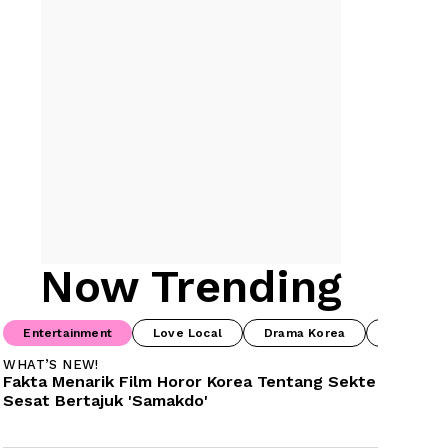
Now Trending
Entertainment
Love Local
Drama Korea
Food & B
WHAT’S NEW!
Fakta Menarik Film Horor Korea Tentang Sekte 
Sesat Bertajuk 'Samakdo'