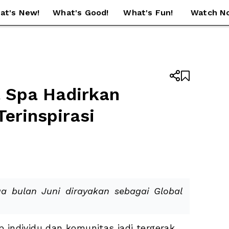
at's New!
What's Good!
What's Fun!
Watch N


 Spa Hadirkan 
rinspirasi 
 bulan Juni dirayakan sebagai Global 
 individu dan komunitas jadi tergerak 