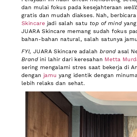
dan mulai fokus pada kesejahteraan 
well
gratis dan mudah diakses. Nah, berbicara
Skincare
 jadi salah satu 
top of mind
 yang
JUARA Skincare memang sudah fokus pa
bahan-bahan natural, salah satunya jamu
FYI, 
JUARA Skincare adalah 
brand
Brand 
ini lahir dari keresahan 
Metta Murd
sering mengalami stres saat bekerja di Ame
dengan 
jamu 
yang identik dengan minuma
lebih relaks dan sehat.   