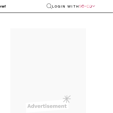
ow!
LOGIN WITH
