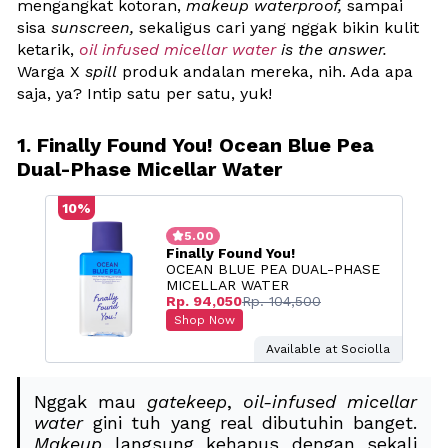
mengangkat kotoran, 
makeup waterproof,
 sampai 
sisa 
sunscreen,
 sekaligus cari yang nggak bikin kulit 
ketarik, 
oil infused micellar water
 is the answer. 
Warga X 
spill
 produk andalan mereka, nih. Ada apa 
saja, ya? Intip satu per satu, yuk!
1. Finally Found You! Ocean Blue Pea 
Dual-Phase Micellar Water
10%

5.00
Finally Found You!
OCEAN BLUE PEA DUAL-PHASE 
MICELLAR WATER
Rp. 94,050
Rp. 104,500
Shop Now
Available at Sociolla
Nggak mau 
gatekeep
, 
oil-infused
micellar 
water 
gini tuh yang real dibutuhin banget. 
Makeup
 langsung kehapus dengan sekali 