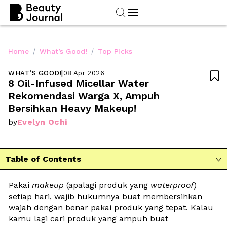
/
/
Home
What’s Good!
Top Picks
WHAT’S GOOD!
|
08 Apr 2026

8 Oil-Infused Micellar Water 
Rekomendasi Warga X, Ampuh 
Bersihkan Heavy Makeup!
Evelyn Ochi
by
Table of Contents

Pakai 
makeup
 (apalagi produk yang 
waterproof
) 
setiap hari, wajib hukumnya buat membersihkan 
wajah dengan benar pakai produk yang tepat. Kalau 
kamu lagi cari produk yang ampuh buat 