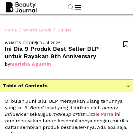
/
/
Home
What’s Good!
Guides
WHAT’S GOOD!
|
09 Jul 2025

Ini Dia 9 Produk Best Seller BLP 
untuk Rayakan 9th Anniversary
Marisha Agustin
by
Table of Contents

Di bulan Juni lalu, BLP merayakan ulang tahunnya 
yang ke-9. 
Brand
 lokal yang didirikan oleh 
beauty 
influencer
 sekaligus 
makeup artist
Lizzie Parra
 ini 
pun merayakan tahun kesembilannya dengan merilis 
daftar sembilan produk 
best seller
-nya. Ada apa saja, 