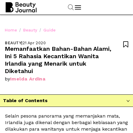
/
/
Home
Beauty
Guide
BEAUTY
|
21 Apr 2020

Memanfaatkan Bahan-Bahan Alami, 
Ini 5 Rahasia Kecantikan Wanita 
Irlandia yang Menarik untuk 
Diketahui
Imelda Ardina
by
Table of Contents

Selain pesona panorama yang memanjakan mata, 
Irlandia juga dikenal dengan berbagai kebiasaan yang 
dilakukan para wanitanya untuk menjaga kecantikan 