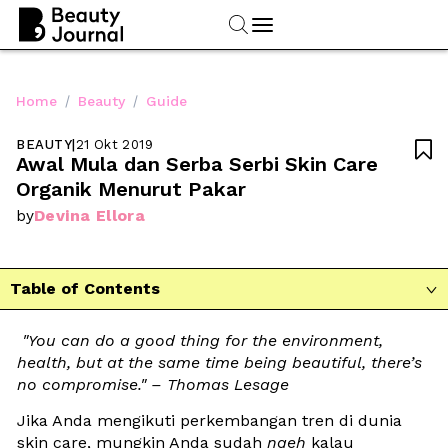
/
/
Home
Beauty
Guide
BEAUTY
|
21 Okt 2019

Awal Mula dan Serba Serbi Skin Care 
Organik Menurut Pakar
Devina Ellora
by
Table of Contents

"You can do a good thing for the environment, 
health, but at the same time being beautiful, there’s 
no compromise." – Thomas Lesage
Jika Anda mengikuti perkembangan tren di dunia 
skin care, mungkin Anda sudah 
ngeh
 kalau 