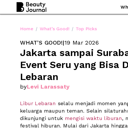
Wh
Home
/
What’s Good!
/
Top Picks
WHAT’S GOOD!
|
19 Mar 2026
Jakarta sampai Surabay
Event Seru yang Bisa Di
Lebaran
by
Levi Larassaty
Libur Lebaran
 selalu menjadi momen yan
keluarga maupun teman. Selain silaturah
dikunjungi untuk 
mengisi waktu liburan
, 
festival hiburan. Mulai dari Jakarta hingg