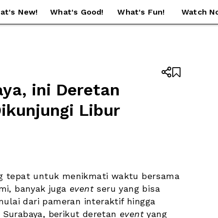
at's New!
What's Good!
What's Fun!
Watch N


a, ini Deretan 
kunjungi Libur 
g tepat untuk menikmati waktu bersama 
mi, banyak juga 
event 
seru yang bisa 
mulai dari pameran interaktif hingga 
a Surabaya, berikut deretan 
event
 yang 