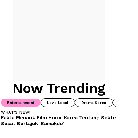
Now Trending
Entertainment
Love Local
Drama Korea
Food & B
WHAT’S NEW!
Fakta Menarik Film Horor Korea Tentang Sekte 
Sesat Bertajuk 'Samakdo'