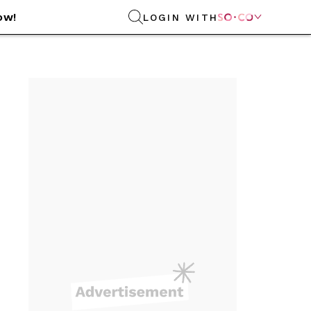
ow!
LOGIN WITH
