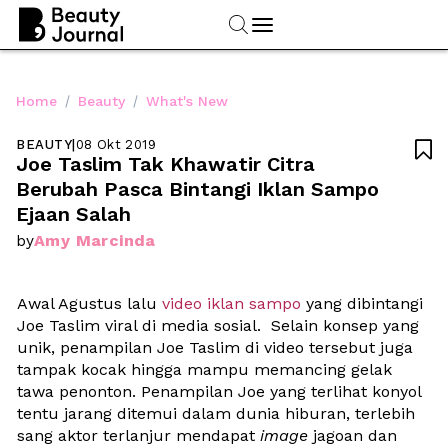
/
/
Home
Beauty
What's New
BEAUTY
|
08 Okt 2019

Joe Taslim Tak Khawatir Citra 
Berubah Pasca Bintangi Iklan Sampo 
Ejaan Salah
Amy Marcinda
by
Awal Agustus lalu 
video iklan sampo
 yang dibintangi 
Joe Taslim viral di media sosial.  Selain konsep yang 
unik, penampilan Joe Taslim di video tersebut juga 
tampak kocak hingga mampu memancing gelak 
tawa penonton. Penampilan Joe yang terlihat konyol 
tentu jarang ditemui dalam dunia hiburan, terlebih 
sang aktor terlanjur mendapat 
image
 jagoan dan 