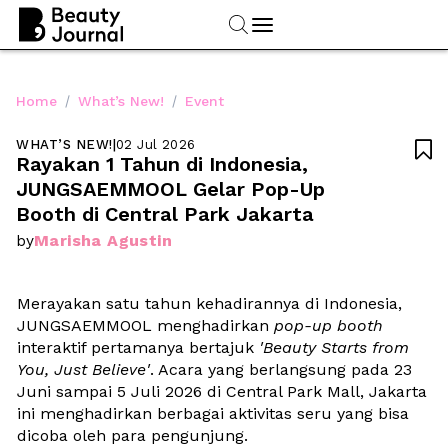
/
/
Home
What’s New!
Event
WHAT’S NEW!
|
02 Jul 2026

Rayakan 1 Tahun di Indonesia, 
JUNGSAEMMOOL Gelar Pop-Up 
Booth di Central Park Jakarta
Marisha Agustin
by
Merayakan satu tahun kehadirannya di Indonesia, 
JUNGSAEMMOOL menghadirkan 
pop-up booth
interaktif pertamanya bertajuk 
'Beauty Starts from 
You, Just Believe'
. Acara yang berlangsung pada 23 
Juni sampai 5 Juli 2026 di Central Park Mall, Jakarta 
ini menghadirkan berbagai aktivitas seru yang bisa 
dicoba oleh para pengunjung.