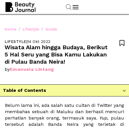
/
/
Home
Lifestyle
Guide
LIFESTYLE
|
14 Okt 2022

Wisata Alam hingga Budaya, Berikut 
5 Hal Seru yang Bisa Kamu Lakukan 
di Pulau Banda Neira!
Emanuela Lintang
by
Table of Contents

Belum lama ini, ada salah satu cuitan di Twitter yang 
membahas sebuah di Maluku dan berhasil mencuri 
perhatian banyak orang, termasuk saya. 
Yup, 
pulau 
tersebut adalah Banda Neira yang terletak di 