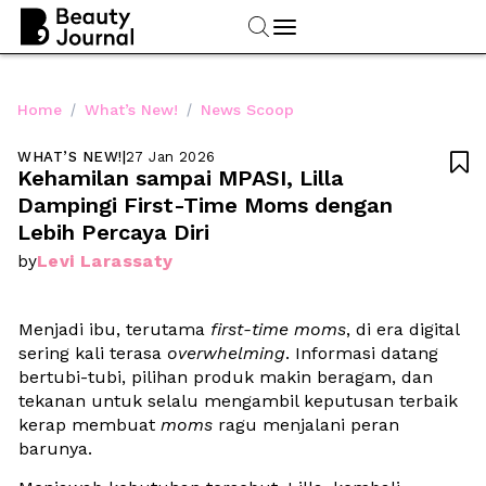
/
/
Home
What’s New!
News Scoop
WHAT’S NEW!
|
27 Jan 2026

Kehamilan sampai MPASI, Lilla 
Dampingi First-Time Moms dengan 
Lebih Percaya Diri
Levi Larassaty
by
Menjadi ibu, terutama 
first-time moms
, di era digital 
sering kali terasa 
overwhelming
. Informasi datang 
bertubi-tubi, pilihan produk makin beragam, dan 
tekanan untuk selalu mengambil keputusan terbaik 
kerap membuat 
moms
 ragu menjalani peran 
barunya.