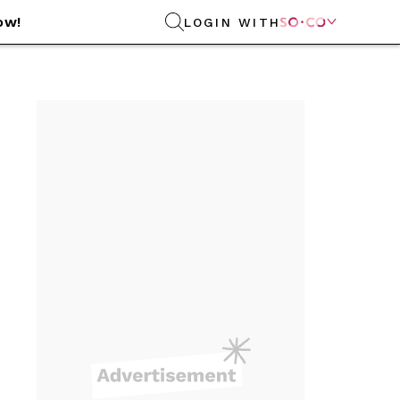
ow!
LOGIN WITH
