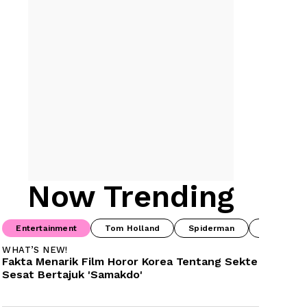
Now Trending
Entertainment
Tom Holland
Spiderman
Drama Ko
WHAT’S NEW!
Fakta Menarik Film Horor Korea Tentang Sekte 
Sesat Bertajuk 'Samakdo'