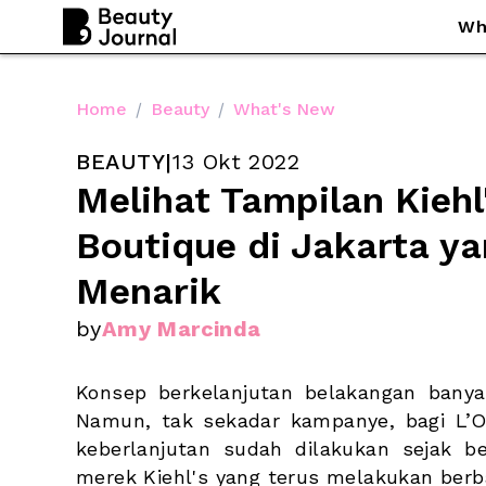
Wh
Home
/
Beauty
/
What's New
BEAUTY
|
13 Okt 2022
Melihat Tampilan Kiehl'
Boutique di Jakarta ya
Menarik
by
Amy Marcinda
Konsep berkelanjutan belakangan bany
Namun, tak sekadar kampanye, bagi 
L’
keberlanjutan sudah dilakukan sejak be
merek Kiehl's yang terus melakukan berb