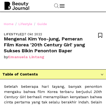
/
/
Home
Lifestyle
Guide
LIFESTYLE
|
27 Okt 2022

Mengenal Kim Yoo-jung, Pemeran 
Film Korea '20th Century Girl' yang 
Sukses Bikin Penonton Baper
Emanuela Lintang
by
Table of Contents

Setelah beberapa hari tayang, banyak penonton 
mengaku bahwa film Korea terbaru berjudul 
20th 
Century Girl 
berhasil menampilkan kenyataan bahwa 
cinta pertama yang tak selalu berakhir indah. Selain 