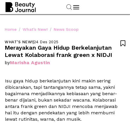
/
/
Home
What’s New!
News Scoop
WHAT’S NEW!
|
24 Des 2025

Merayakan Gaya Hidup Berkelanjutan 
Lewat Kolaborasi frank green x NIDJI
Marisha Agustin
by
Isu gaya hidup berkelanjutan kini makin sering 
dibicarakan, tapi tantangannya tetap sama, yakni 
bagaimana menjadikannya kebiasaan yang benar-
benar dijalani, bukan sekadar wacana. Kolaborasi 
antara frank green dan NIDJI mencoba menjawab 
hal itu dengan pendekatan yang lebih membumi 
lewat rutinitas, warna, dan musik.