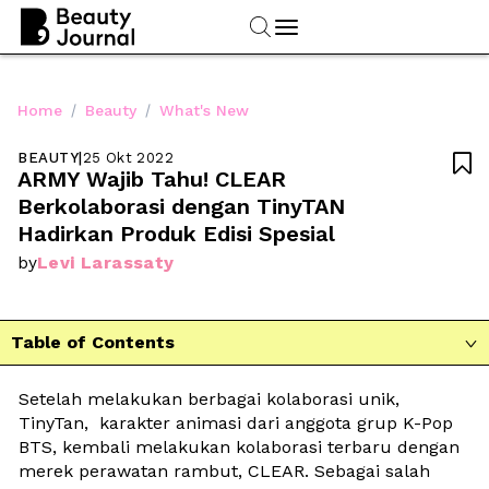
/
/
Home
Beauty
What's New
BEAUTY
|
25 Okt 2022

ARMY Wajib Tahu! CLEAR 
Berkolaborasi dengan TinyTAN 
Hadirkan Produk Edisi Spesial
Levi Larassaty
by
Table of Contents

Setelah melakukan berbagai kolaborasi unik, 
TinyTan,  karakter animasi dari anggota grup K-Pop 
BTS, kembali melakukan kolaborasi terbaru dengan 
merek perawatan rambut, CLEAR. Sebagai salah 