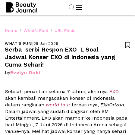
/
/
Home
What’s Fun!
URL Finds
WHAT’S FUN!
|
29 Jan 2026

Serba-serbi Respon EXO-L Soal 
Jadwal Konser EXO di Indonesia yang 
Cuma Sehari!
Evelyn Ochi
by
Setelah penantian selama 7 tahun, akhirnya 
EXO 
akan kembali mengadakan konser di Indonesia 
dalam rangkaian 
world tour
 terbarunya, 
EXhOrizon.
Dalam jadwal yang sudah dibagikan oleh SM 
Entertainment, EXO akan mampir ke Indonesia pada 
hari Minggu, 7 Juni 2026 di Indonesia Arena sebagai 
venue
-nya. Melihat jadwal konser yang hanya sehari 