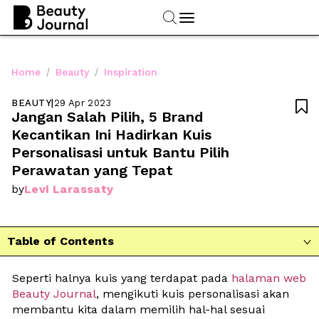
/
/
Home
Beauty
Inspiration
BEAUTY
|
29 Apr 2023

Jangan Salah Pilih, 5 Brand 
Kecantikan Ini Hadirkan Kuis 
Personalisasi untuk Bantu Pilih 
Perawatan yang Tepat
Levi Larassaty
by
Table of Contents

Seperti halnya kuis yang terdapat pada 
halaman web 
Beauty Journal
, mengikuti kuis personalisasi akan 
membantu kita dalam memilih hal-hal sesuai 