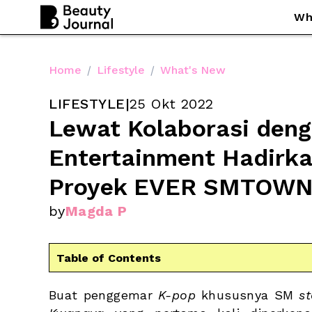
Wh
Home
/
Lifestyle
/
What's New
LIFESTYLE
|
25 Okt 2022
Lewat Kolaborasi deng
Entertainment Hadirkan
Proyek EVER SMTOW
by
Magda P
Table of Contents
Buat penggemar 
K-pop
 khususnya SM 
s