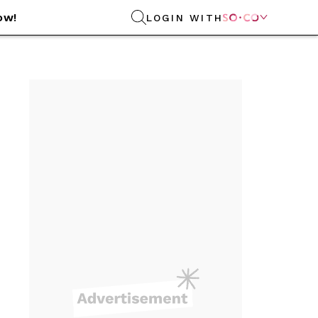
ow!
LOGIN WITH
