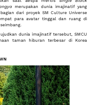
lkan saat aespa merilis 
single Black 
angya
 merupakan dunia imajinatif yang 
bagian dari proyek SM Culture Universe 
empat para avatar tinggal dan ruang di 
 seimbang.
ujudkan dunia imajinatif tersebut, SMCU 
haan taman hiburan terbesar di Korea 
OWN