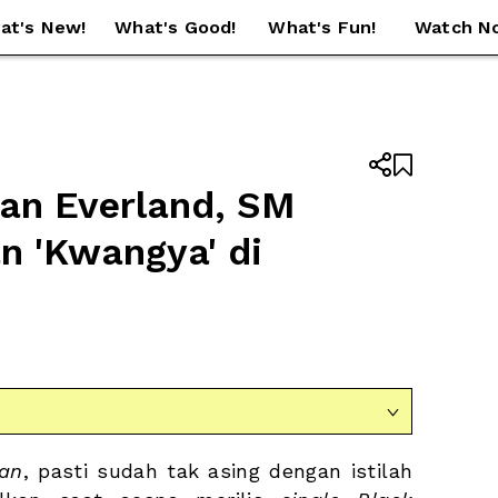
at's New!
What's Good!
What's Fun!
Watch N


an Everland, SM 
 'Kwangya' di 
N

tan
, pasti sudah tak asing dengan istilah 