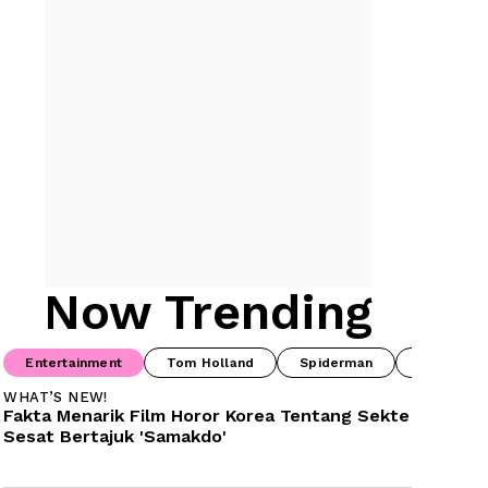
Now Trending
Entertainment
Tom Holland
Spiderman
Drama Ko
WHAT’S NEW!
Fakta Menarik Film Horor Korea Tentang Sekte 
Sesat Bertajuk 'Samakdo'