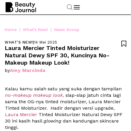
/
/
Home
What’s New!
News Scoop
WHAT’S NEW!
|
14 Mei 2025

Laura Mercier Tinted Moisturizer 
Natural Dewy SPF 30, Kuncinya No-
Makeup Makeup Look! 
Amy Marcinda
by
Kalau kamu salah satu yang suka dengan tampilan 
no-makeup makeup look
,
 siap-siap jatuh cinta lagi 
sama the OG-nya tinted moisturizer, Laura Mercier 
Tinted Moisturizer.  Hadir dengan versi upgrade, 
Laura Mercier
 Tinted Moisturizer
 Natural Dewy SPF 
30 ini kasih hasil 
glowing
 dan kandungan skincare 
tinggi.