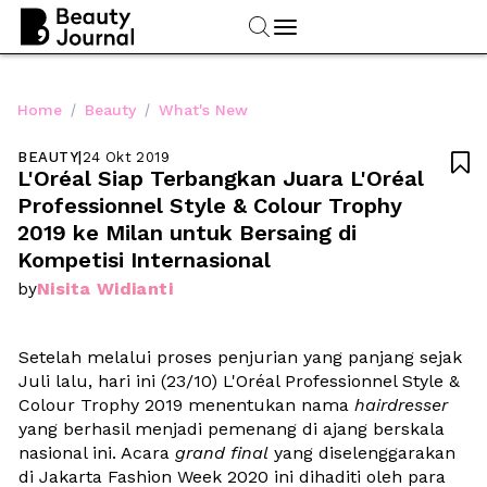
/
/
Home
Beauty
What's New
BEAUTY
|
24 Okt 2019

L'Oréal Siap Terbangkan Juara L'Oréal 
Professionnel Style & Colour Trophy 
2019 ke Milan untuk Bersaing di 
Kompetisi Internasional
Nisita Widianti
by
Setelah melalui proses penjurian yang panjang sejak 
Juli lalu, hari ini (23/10) L'Oréal Professionnel Style & 
Colour Trophy 2019 menentukan nama 
hairdresser
yang berhasil menjadi pemenang di ajang berskala 
nasional ini. Acara 
grand final
 yang diselenggarakan 
di Jakarta Fashion Week 2020 ini dihaditi oleh para 