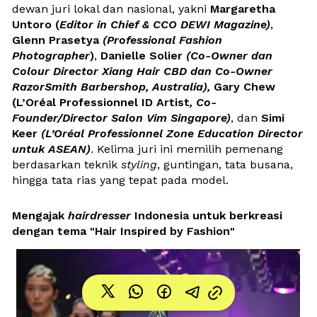
dewan juri lokal dan nasional, yakni 
Margaretha 
Untoro (
Editor in Chief & CCO DEWI Magazine)
, 
Glenn Prasetya 
(Professional Fashion 
Photographer
)
, 
Danielle Solier 
(Co-Owner dan 
Colour Director Xiang Hair CBD dan Co-Owner 
RazorSmith Barbershop, Australia), 
Gary Chew 
(L’Oréal Professionnel ID Artist
, Co-
Founder/Director Salon Vim Singapore)
, dan 
Simi 
Keer 
(L’Oréal Professionnel Zone Education Director 
untuk ASEAN)
. Kelima juri ini memilih pemenang 
berdasarkan teknik 
styling
, guntingan, tata busana, 
hingga tata rias yang tepat pada model. 
Mengajak 
hairdresser
 Indonesia untuk berkreasi 
dengan tema "Hair Inspired by Fashion"