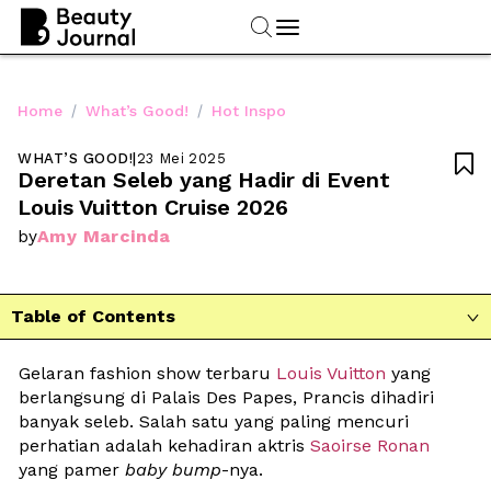
/
/
Home
What’s Good!
Hot Inspo
WHAT’S GOOD!
|
23 Mei 2025

Deretan Seleb yang Hadir di Event 
Louis Vuitton Cruise 2026
Amy Marcinda
by
Table of Contents

Gelaran fashion show terbaru 
Louis Vuitton
 yang 
berlangsung di 
Palais Des Papes, 
Prancis dihadiri 
banyak seleb. Salah satu yang paling mencuri 
perhatian adalah kehadiran aktris 
Saoirse Ronan
yang pamer 
baby bump
-nya. 