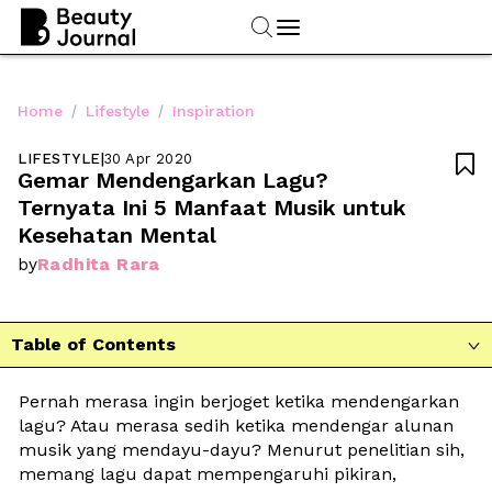
/
/
Home
Lifestyle
Inspiration
LIFESTYLE
|
30 Apr 2020

Gemar Mendengarkan Lagu? 
Ternyata Ini 5 Manfaat Musik untuk 
Kesehatan Mental
Radhita Rara
by
Table of Contents

Pernah merasa ingin berjoget ketika mendengarkan 
lagu? Atau merasa sedih ketika mendengar alunan 
musik yang mendayu-dayu? Menurut penelitian sih, 
memang lagu dapat mempengaruhi pikiran, 