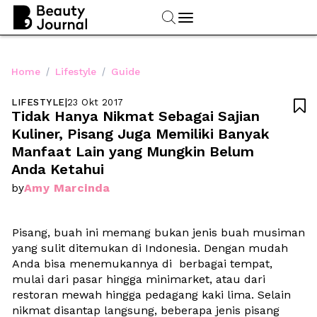
/
/
Home
Lifestyle
Guide
LIFESTYLE
|
23 Okt 2017

Tidak Hanya Nikmat Sebagai Sajian 
Kuliner, Pisang Juga Memiliki Banyak 
Manfaat Lain yang Mungkin Belum 
Anda Ketahui
Amy Marcinda
by
Pisang, buah ini memang bukan jenis buah musiman 
yang sulit ditemukan di Indonesia. Dengan mudah 
Anda bisa menemukannya di  berbagai tempat, 
mulai dari pasar hingga minimarket, atau dari 
restoran mewah hingga pedagang kaki lima. Selain 
nikmat disantap langsung, beberapa jenis pisang 