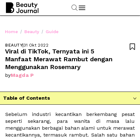
/
/
Home
Beauty
Guide
BEAUTY
|
31 Okt 2022

Viral di TikTok, Ternyata ini 5 
Manfaat Merawat Rambut dengan 
Menggunakan Rosemary
Magda P
by
Table of Contents

Sebelum industri kecantikan berkembang pesat 
seperti sekarang, para wanita di masa lalu 
menggunakan berbagai bahan alami untuk merawat 
kecantikannya, termasuk rambut. Salah satu bahan 