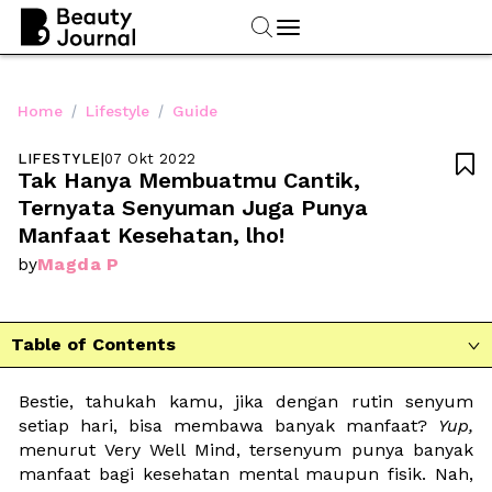
/
/
Home
Lifestyle
Guide
LIFESTYLE
|
07 Okt 2022

Tak Hanya Membuatmu Cantik, 
Ternyata Senyuman Juga Punya 
Manfaat Kesehatan, lho!
Magda P
by
Table of Contents

Bestie, tahukah kamu, jika dengan rutin senyum 
setiap hari, bisa membawa banyak manfaat? 
Yup, 
menurut Very Well Mind, tersenyum punya banyak 
manfaat bagi kesehatan mental maupun fisik. Nah, 