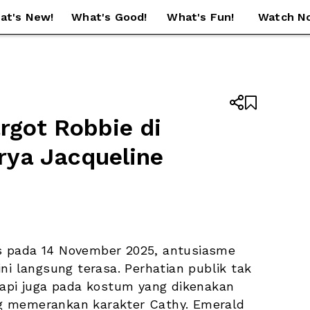
at's New!
What's Good!
What's Fun!
Watch N


got Robbie di 
rya Jacqueline 
lis pada 14 November 2025, antusiasme 
ini langsung terasa. Perhatian publik tak 
tapi juga pada kostum yang dikenakan 
g memerankan karakter Cathy. Emerald 