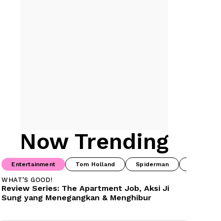
Now Trending
Entertainment
Tom Holland
Spiderman
Drama Ko
WHAT’S GOOD!
Review Series: The Apartment Job, Aksi Ji 
Sung yang Menegangkan & Menghibur