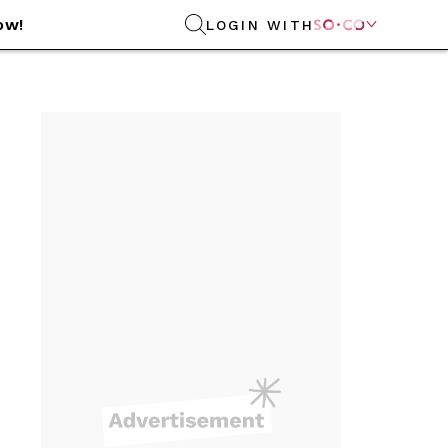
ow!
LOGIN WITH
