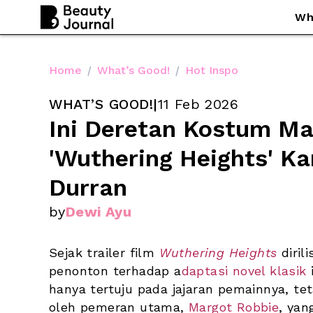
Wh
Home
/
What’s Good!
/
Hot Inspo
WHAT’S GOOD!
|
11 Feb 2026
Ini Deretan Kostum Mar
'Wuthering Heights' Ka
Durran
by
Dewi Ayu
Sejak trailer film 
Wuthering Heights
diri
penonton terhadap a
daptasi novel klasik
 
hanya tertuju pada jajaran pemainnya, te
oleh pemeran utama, 
Margot Robbie
, yan