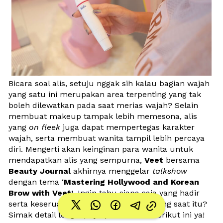
Bicara soal alis, setuju nggak sih kalau bagian wajah 
yang satu ini merupakan area terpenting yang tak 
boleh dilewatkan pada saat merias wajah? Selain 
membuat makeup tampak lebih memesona, alis 
yang 
on fleek
 juga dapat mempertegas karakter 
wajah, serta membuat wanita tampil lebih percaya 
diri. Mengerti akan keinginan para wanita untuk 
mendapatkan alis yang sempurna, 
Veet
 bersama 
Beauty Journal
 akhirnya menggelar 
talkshow
dengan tema ‘
Mastering Hollywood and Korean 
Brow with Veet’
. Ingin tahu siapa saja yang hadir 
serta keseruan apa saja yang berlangsung saat itu? 
Simak detail lengkapnya pada artikel berikut ini ya!