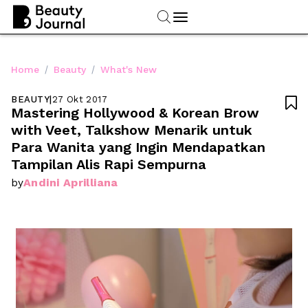
/
/
Home
Beauty
What's New
BEAUTY
|
27 Okt 2017

Mastering Hollywood & Korean Brow 
with Veet, Talkshow Menarik untuk 
Para Wanita yang Ingin Mendapatkan 
Tampilan Alis Rapi Sempurna
Andini Aprilliana
by