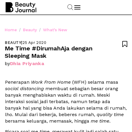
/
/
Home
Beauty
What's New
BEAUTY
|
25 Apr 2020

Me Time #DirumahAja dengan 
Sleeping Mask
Dhia Priyanka
by
Penerapan 
Work From Home
 (WFH) selama masa 
social
distancing
 membuat sebagian besar orang 
banyak menghabiskan waktu di rumah. Meski 
interaksi sosial jadi terbatas, namun tetap ada 
banyak hal yang bisa Anda lakukan selama di rumah, 
lho. Mulai dari bekerja, beberes rumah, 
quality time
bersama keluarga, memasak, hingga 
me time
.
Bicara soal 
me
time
, merawat kulit jadi salah satu 