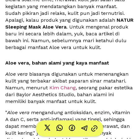
kegiatan yang mendatangkan banyak manfaat. 
Sudah pikiran jadi relaks, kulit pun jadi ternutrisi. 
Apalagi, kalau produk yang digunakan adalah 
NATUR 
Sleeping Mask Aloe Vera
. Untuk mengenal produk 
baru ini secara lebih dalam, yuk, baca artikel di 
bawah ini. Namun, sebelumnya mari ketahui dulu 
berbagai manfaat Aloe vera untuk kulit.
Aloe vera, bahan alami yang kaya manfaat
Aloe vera
 biasanya digunakan untuk menenangkan 
kulit yang terbakar akibat paparan sinar matahari. 
Namun, menurut 
Kim Chang
, seorang pakar estetika 
dari Baylor Aesthetics Studio, bahan alami ini 
memiliki banyak manfaat untuk kulit.
"
Aloe vera
 mengandung antioksidan, enzim, vitamin 
A dan C, serta anti-inflamasi yang tinggi, sehingga 
dapat membantu merawat luka bakar, jerawat, dan 
kulit kering," jelasnya. 
Aloe vera
 juga banyak 