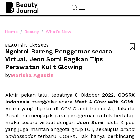
/
/
Home
Beauty
What's New
BEAUTY
|
12 Okt 2022

Ngobrol Bareng Penggemar secara 
Virtual, Jeon Somi Bagikan Tips 
Perawatan Kulit Glowing
Marisha Agustin
by
Akhir pekan lalu, tepatnya 8 Oktober 2022, 
COSRX 
Indonesia
 menggelar acara 
Meet & Glow with SOMI
. 
Acara yang digelar di CGV Grand Indonesia, Jakarta 
Pusat ini mengajak para penggemar untuk bertatap 
muka secara virtual dengan 
Jeon Somi
, idola K-pop 
yang juga mantan anggota grup I.O.I, sekaligus 
brand 
ambassador
 terbaru COSRX. Tak hanya berbincang 