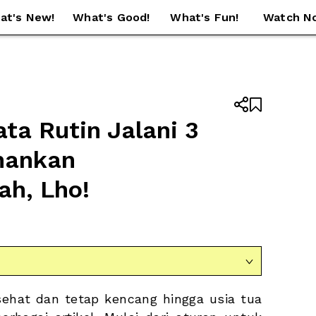
at's New!
What's Good!
What's Fun!
Watch N


ta Rutin Jalani 3 
hankan 
ah, Lho!

ehat dan tetap kencang hingga usia tua 