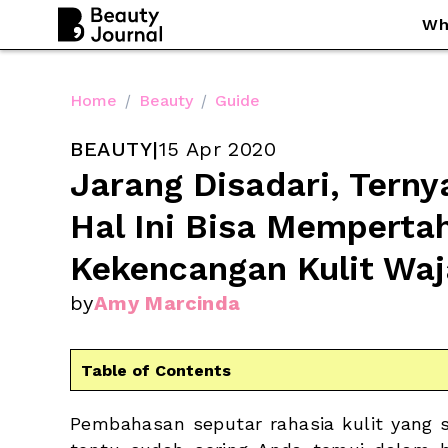
Wh
Home
/
Beauty
/
Guide
BEAUTY
|
15 Apr 2020
Jarang Disadari, Ternya
Hal Ini Bisa Memperta
Kekencangan Kulit Waj
by
Amy Marcinda
Table of Contents
Pembahasan seputar rahasia kulit yang s