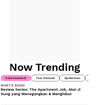
Now Trending
Entertainment
Tom Holland
Spiderman
Drama Ko
WHAT’S GOOD!
Review Series: The Apartment Job, Aksi Ji 
Sung yang Menegangkan & Menghibur