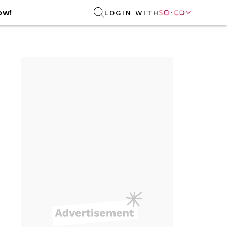
ow!
LOGIN WITH
