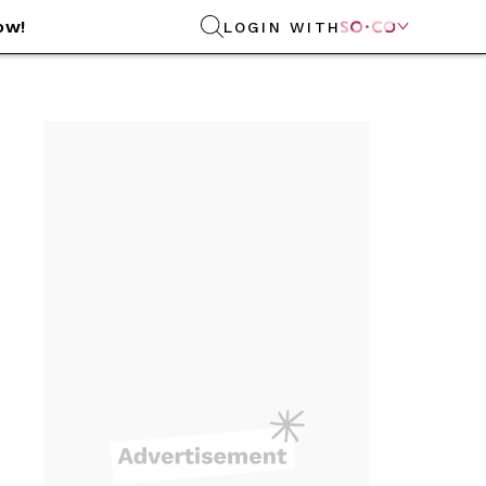
ow!
LOGIN WITH
