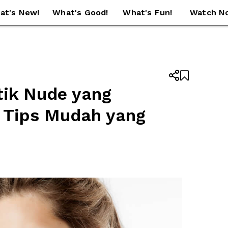
at's New!
What's Good!
What's Fun!
Watch N


ik Nude yang 
 Tips Mudah yang 