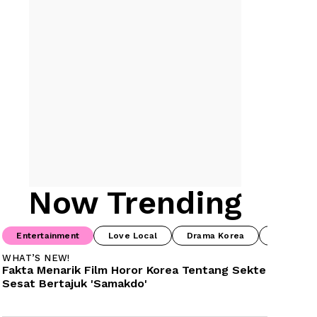
Now Trending
Entertainment
Love Local
Drama Korea
Food & B
WHAT’S NEW!
Fakta Menarik Film Horor Korea Tentang Sekte 
Sesat Bertajuk 'Samakdo'