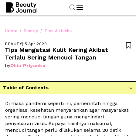
/
/
Home
Beauty
Tips & Hacks
BEAUTY
|
15 Apr 2020

Tips Mengatasi Kulit Kering Akibat 
Terlalu Sering Mencuci Tangan
Dhia Priyanka
by
Table of Contents

Di masa pandemi seperti ini, pemerintah hingga 
organisasi kesehatan menyarankan agar masyarakat 
sering mencuci tangan guna menghindari 
penyebaran virus. Supaya hasilnya maksimal, 
mencuci tangan perlu dilakukan selama 20 detik 