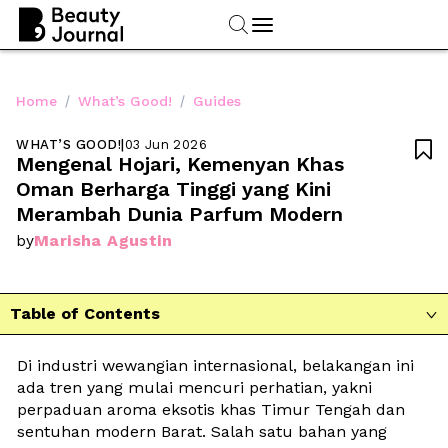
/
/
Home
What’s Good!
Guides
WHAT’S GOOD!
|
03 Jun 2026

Mengenal Hojari, Kemenyan Khas 
Oman Berharga Tinggi yang Kini 
Merambah Dunia Parfum Modern
Marisha Agustin
by
Table of Contents

Di industri wewangian internasional, belakangan ini 
ada tren yang mulai mencuri perhatian, yakni 
perpaduan aroma eksotis khas Timur Tengah dan 
sentuhan modern Barat. Salah satu bahan yang 