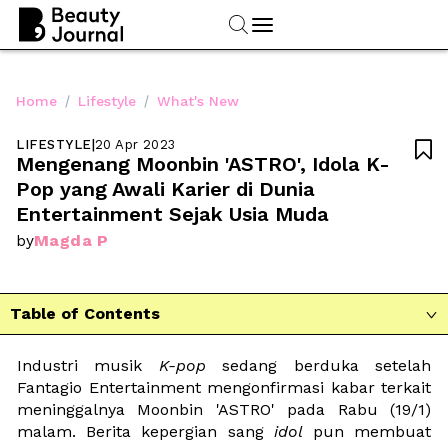
/
/
Home
Lifestyle
What's New
LIFESTYLE
|
20 Apr 2023

Mengenang Moonbin 'ASTRO', Idola K-
Pop yang Awali Karier di Dunia 
Entertainment Sejak Usia Muda
Magda P
by
Table of Contents

Industri musik 
K-pop
 sedang berduka setelah 
Fantagio Entertainment mengonfirmasi kabar terkait 
meninggalnya Moonbin 'ASTRO' pada Rabu (19/1) 
malam. Berita kepergian sang 
idol
 pun membuat 