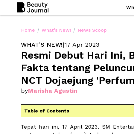
Wh
Home
/
What’s New!
/
News Scoop
WHAT’S NEW!
|
17 Apr 2023
Resmi Debut Hari Ini, B
Fakta tentang Peluncu
NCT Dojaejung 'Perfum
by
Marisha Agustin
Table of Contents
Tepat hari ini, 17 April 2023, SM Entert