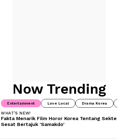
Now Trending
Entertainment
Love Local
Drama Korea
Food & B
WHAT’S NEW!
Fakta Menarik Film Horor Korea Tentang Sekte 
Sesat Bertajuk 'Samakdo'