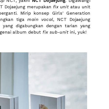
up
 NCT, yakni 
NCT Dojaejung
. Digawangi 
T Dojaejung merupakan 
fix unit
 atau unit 
rganti. Mirip konsep Girls' Generation 
ngkan tiga 
main vocal
, NCT Dojaejung 
yang digabungkan dengan tarian yang 
ngenai album debut 
fix sub-unit
 ini, yuk!