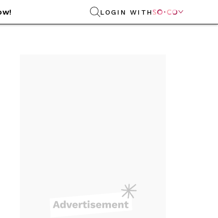
ow!
LOGIN WITH
