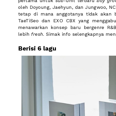
pertama untuk 
sub-unit
 terbaru 
boy gro
oleh Doyoung, Jaehyun, dan Jungwoo, NC
tetap di mana anggotanya tidak akan be
TaeTiSeo dan EXO CBX yang menggabu
menawarkan konsep baru bergenre R&B 
lebih 
fresh
. Simak info selengkapnya me
Berisi 6 lagu