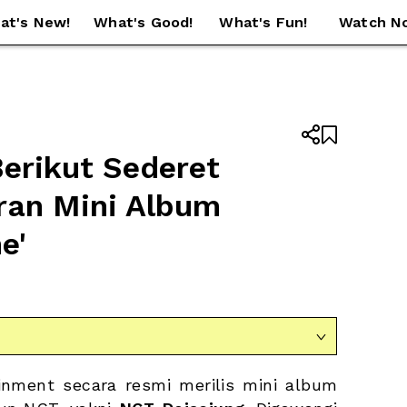
at's New!
What's Good!
What's Fun!
Watch N


erikut Sederet 
ran Mini Album 
e'

ainment secara resmi merilis mini album 