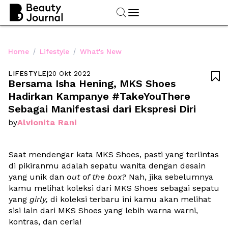
/
/
Home
Lifestyle
What's New
LIFESTYLE
|
20 Okt 2022

Bersama Isha Hening, MKS Shoes 
Hadirkan Kampanye #TakeYouThere 
Sebagai Manifestasi dari Ekspresi Diri
Alvionita Rani
by
Saat mendengar kata MKS Shoes, pasti yang terlintas 
di pikiranmu adalah sepatu wanita dengan desain 
yang unik dan 
out of the box?
 Nah, jika sebelumnya 
kamu melihat koleksi dari MKS Shoes sebagai sepatu 
yang 
girly, 
di koleksi terbaru ini kamu akan melihat 
sisi lain dari MKS Shoes yang lebih warna warni, 
kontras, dan ceria!