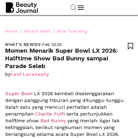
/
/
Home
What’s New!
Now Trending
WHAT’S NEW!
|
09 Feb 2026

Momen Menarik Super Bowl LX 2026: 
Halftime Show Bad Bunny sampai 
Parade Seleb
Levi Larassaty
by
Super Bowl
 LX 2026 kembali diselenggarakan 
dengan panggung hiburan yang ditunggu-tunggu. 
Salah satu yang mencuri perhatian adalah 
penampilan 
Charlie Puth
 serta pertunjukkan 
halftime show
Bad Bunny
 yang meriah. Agar tak 
ketinggalan, berikut rangkuman momen yang 
berlangsung selama acara Super Bowl LX 2026. 