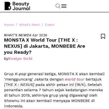
/
/
Home
What’s New!
Event
WHAT’S NEW!
|
14 Apr 2026

MONSTA X World Tour [THE X : 
NEXUS] di Jakarta, MONBEBE Are 
you Ready?
Evelyn Ochi
by
Grup 
K-pop
 generasi ketiga, MONSTA X akan kembali 
'mengguncang' Jakarta dengan 
world tour
 bertajuk 
[THE X : NEXUS]
 pada akhir pekan ini (18/4). Setelah 
penantian selama 7 tahun sejak kedatangan mereka 
di tahun 2019, akhirnya grup yang digawangi oleh 
Shownu ini akan kembali menyapa MONBEBE di 
Indonesia. 