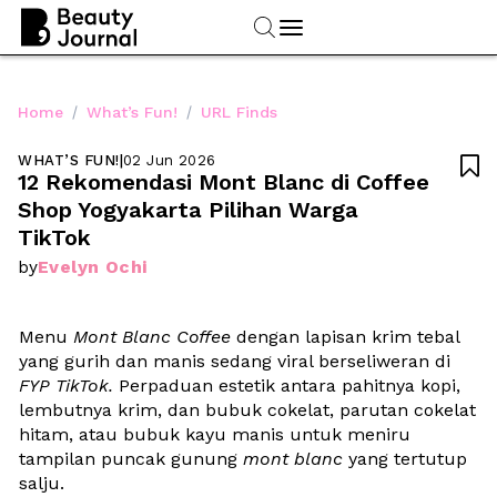
/
/
Home
What’s Fun!
URL Finds
WHAT’S FUN!
|
02 Jun 2026

12 Rekomendasi Mont Blanc di Coffee 
Shop Yogyakarta Pilihan Warga 
TikTok
Evelyn Ochi
by
Menu 
Mont Blanc Coffee
 dengan lapisan krim tebal 
yang gurih dan manis sedang viral berseliweran di 
FYP TikTok.
 Perpaduan estetik antara pahitnya kopi, 
lembutnya krim, dan bubuk cokelat, parutan cokelat 
hitam, atau bubuk kayu manis untuk meniru 
tampilan puncak gunung 
mont blanc
 yang tertutup 
salju. 