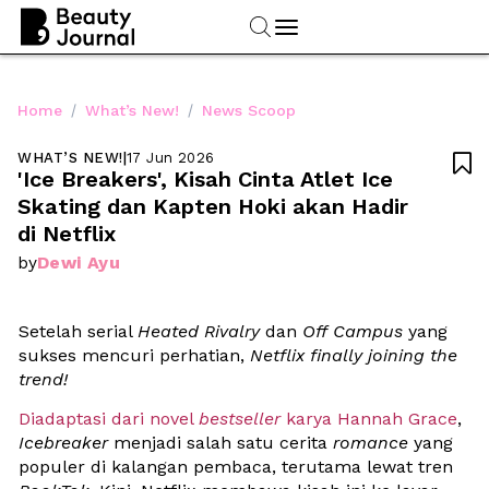
/
/
Home
What’s New!
News Scoop
WHAT’S NEW!
|
17 Jun 2026

'Ice Breakers', Kisah Cinta Atlet Ice 
Skating dan Kapten Hoki akan Hadir 
di Netflix 
Dewi Ayu
by
Setelah serial 
Heated Rivalry 
dan 
Off Campus 
yang 
sukses mencuri perhatian,
 Netflix finally joining the 
trend! 
Diadaptasi dari novel 
bestseller
 karya Hannah Grace
, 
Icebreaker
 menjadi salah satu cerita 
romance
 yang 
populer di kalangan pembaca, terutama lewat tren 