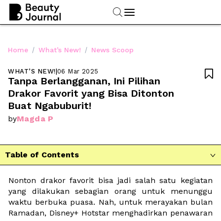
/
/
Home
What’s New!
News Scoop
WHAT’S NEW!
|
06 Mar 2025

Tanpa Berlangganan, Ini Pilihan 
Drakor Favorit yang Bisa Ditonton 
Buat Ngabuburit!
Magda P
by
Table of Contents

Nonton drakor favorit bisa jadi salah satu kegiatan 
yang dilakukan sebagian orang untuk menunggu 
waktu berbuka puasa. Nah, untuk merayakan bulan 
Ramadan, Disney+ Hotstar menghadirkan penawaran 