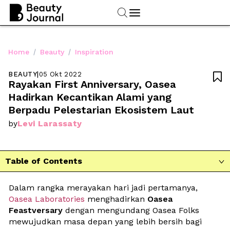
/
/
Home
Beauty
Inspiration
BEAUTY
|
05 Okt 2022

Rayakan First Anniversary, Oasea 
Hadirkan Kecantikan Alami yang 
Berpadu Pelestarian Ekosistem Laut
Levi Larassaty
by
Table of Contents

Dalam rangka merayakan hari jadi pertamanya, 
Oasea Laboratories
 menghadirkan 
Oasea 
Feastversary
 dengan mengundang Oasea Folks 
mewujudkan masa depan yang lebih bersih bagi 