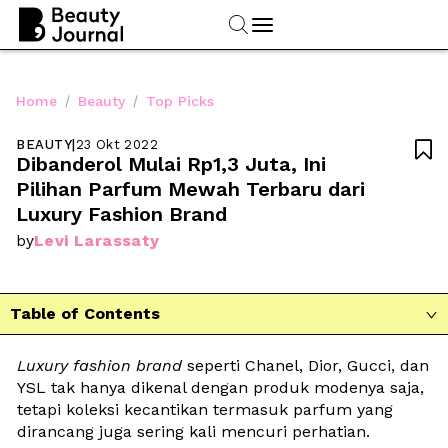
/
/
Home
Beauty
Top Picks
BEAUTY
|
23 Okt 2022

Dibanderol Mulai Rp1,3 Juta, Ini 
Pilihan Parfum Mewah Terbaru dari 
Luxury Fashion Brand
Levi Larassaty
by
Table of Contents

Luxury
fashion
brand
 seperti Chanel, Dior, Gucci, dan 
YSL tak hanya dikenal dengan produk modenya saja, 
tetapi koleksi kecantikan termasuk parfum yang 
dirancang juga sering kali mencuri perhatian. 