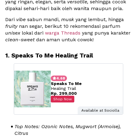
yang ringan, elegan, serta 
versatile,
 sehingga cocok 
dipakai sehari-hari baik oleh wanita maupun pria. 
Dari 
vibe
 sabun mandi, 
musk
 yang lembut, hingga 
fruity
 nan segar, berikut 10 rekomendasi parfum 
unisex 
lokal dari 
warga Threads
 yang punya karakter 
clean-sweet
 dan aman untuk cowok!
1. Speaks To Me Healing Trail

4.68
Speaks To Me
Healing Trail
Rp. 299,000
Shop Now
Available at Sociolla
Top Notes: Ozonic Notes, Mugwort (Armoise), 
Citrus