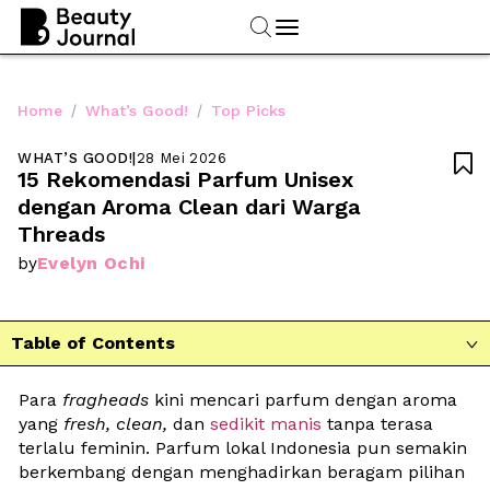
/
/
Home
What’s Good!
Top Picks
WHAT’S GOOD!
|
28 Mei 2026

15 Rekomendasi Parfum Unisex 
dengan Aroma Clean dari Warga 
Threads
Evelyn Ochi
by
Table of Contents

Para 
fragheads
 kini mencari parfum dengan aroma 
yang 
fresh, clean,
 dan 
sedikit manis
 tanpa terasa 
terlalu feminin. Parfum lokal Indonesia pun semakin 
berkembang dengan menghadirkan beragam pilihan 