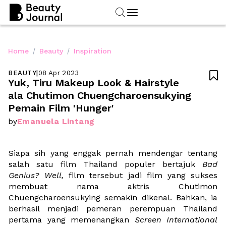
/
/
Home
Beauty
Inspiration
BEAUTY
|
08 Apr 2023

Yuk, Tiru Makeup Look & Hairstyle 
ala Chutimon Chuengcharoensukying 
Pemain Film 'Hunger' 
Emanuela Lintang
by
Siapa sih yang enggak pernah mendengar tentang 
salah satu film Thailand populer bertajuk 
Bad 
Genius? Well, 
film tersebut jadi film yang sukses 
membuat nama aktris Chutimon 
Chuengcharoensukying semakin dikenal. Bahkan, ia 
berhasil menjadi pemeran perempuan Thailand 
pertama yang memenangkan 
Screen International 