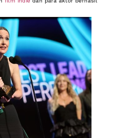
n 
film indie
 dan para aktor berhasil 