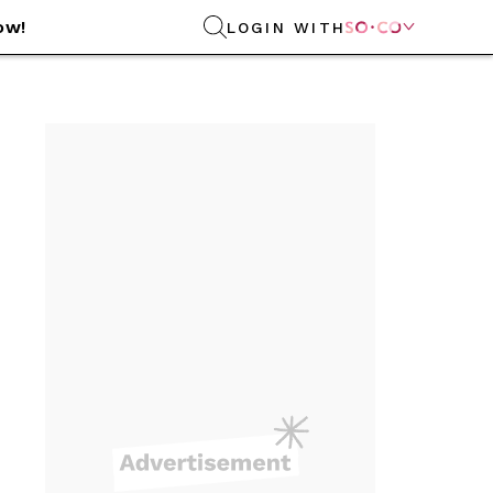
ow!
LOGIN WITH
