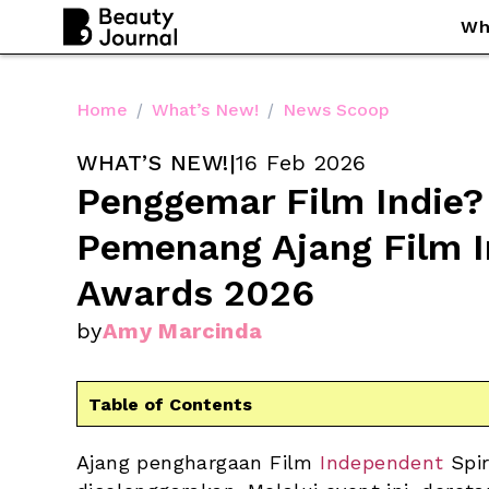
Wh
Home
/
What’s New!
/
News Scoop
WHAT’S NEW!
|
16 Feb 2026
Penggemar Film Indie? 
Pemenang Ajang Film I
Awards 2026
by
Amy Marcinda
Table of Contents
Ajang penghargaan Film
 Independent 
Spi