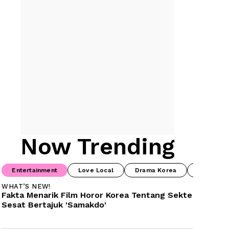
Now Trending
Entertainment
Love Local
Drama Korea
Prime Vi
WHAT’S NEW!
Fakta Menarik Film Horor Korea Tentang Sekte 
Sesat Bertajuk 'Samakdo'