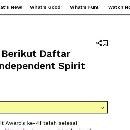
at's New!
What's Good!
What's Fun!
Watch N


Berikut Daftar 
ndependent Spirit 

rit Awards ke-41 telah selesai 