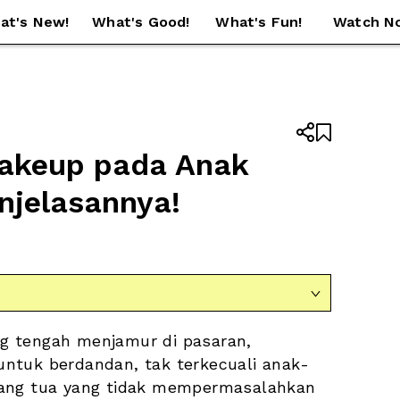
at's New!
What's Good!
What's Fun!
Watch N


keup pada Anak 
njelasannya! 

g tengah menjamur di pasaran, 
ntuk berdandan, tak terkecuali anak-
rang tua yang tidak mempermasalahkan 