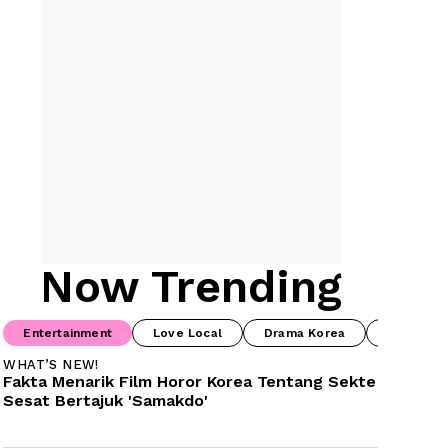
Now Trending
Entertainment
Love Local
Drama Korea
Prime Vi
WHAT’S NEW!
Fakta Menarik Film Horor Korea Tentang Sekte 
Sesat Bertajuk 'Samakdo'