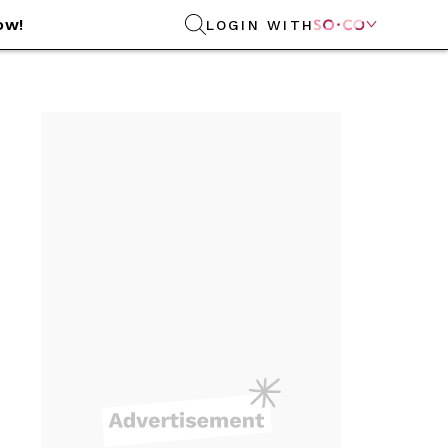
ow!
LOGIN WITH
