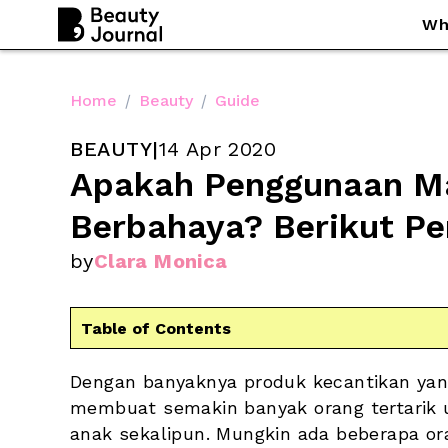
Wh
Home
/
Beauty
/
Guide
BEAUTY
|
14 Apr 2020
Apakah Penggunaan Ma
Berbahaya? Berikut Pe
by
Clara Monica
Table of Contents
Dengan banyaknya produk kecantikan yan
membuat semakin banyak orang tertarik u
anak sekalipun. Mungkin ada beberapa o