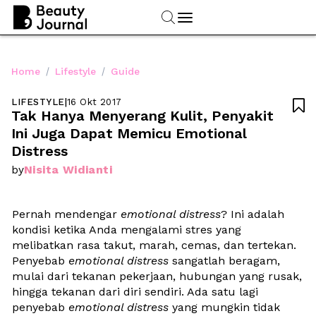
/
/
Home
Lifestyle
Guide
LIFESTYLE
|
16 Okt 2017

Tak Hanya Menyerang Kulit, Penyakit 
Ini Juga Dapat Memicu Emotional 
Distress
Nisita Widianti
by
Pernah mendengar
 emotional distress
? Ini adalah 
kondisi ketika Anda mengalami stres yang 
melibatkan rasa takut, marah, cemas, dan tertekan. 
Penyebab 
emotional distress
 sangatlah beragam, 
mulai dari tekanan pekerjaan, hubungan yang rusak, 
hingga tekanan dari diri sendiri. Ada satu lagi 
penyebab 
emotional distress
 yang mungkin tidak 