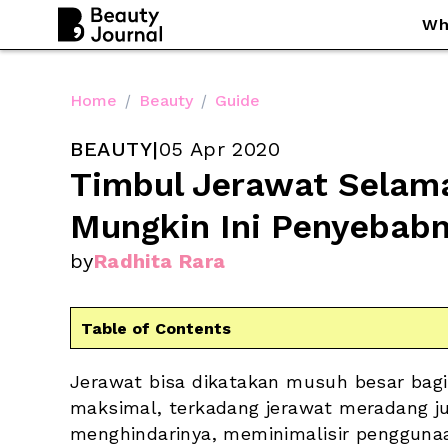
Wh
Home
/
Beauty
/
Guide
BEAUTY
|
05 Apr 2020
Timbul Jerawat Selama
Mungkin Ini Penyebabn
by
Radhita Rara
Table of Contents
Jerawat bisa dikatakan musuh besar bagi s
maksimal, terkadang jerawat meradang ju
menghindarinya, meminimalisir penggunaan