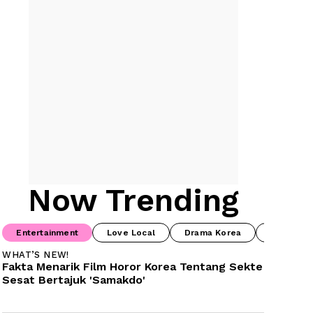
Now Trending
Entertainment
Love Local
Drama Korea
Food & B
WHAT’S NEW!
Fakta Menarik Film Horor Korea Tentang Sekte 
Sesat Bertajuk 'Samakdo'