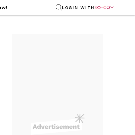
ow!
LOGIN WITH
